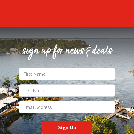
Post
The direction to go An on-line Casino? Visual features Lucky Jet
gallery Step-by-Step Package
navigation
The Appealing Game of Casino Ruletka
sign up for news & deals