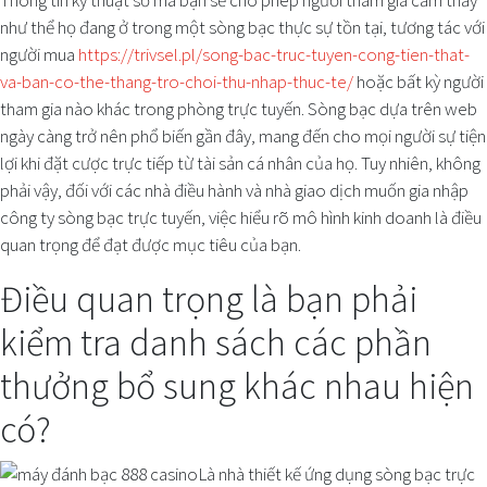
Thông tin kỹ thuật số mà bạn sẽ cho phép người tham gia cảm thấy
như thể họ đang ở trong một sòng bạc thực sự tồn tại, tương tác với
người mua
https://trivsel.pl/song-bac-truc-tuyen-cong-tien-that-
va-ban-co-the-thang-tro-choi-thu-nhap-thuc-te/
hoặc bất kỳ người
tham gia nào khác trong phòng trực tuyến. Sòng bạc dựa trên web
ngày càng trở nên phổ biến gần đây, mang đến cho mọi người sự tiện
lợi khi đặt cược trực tiếp từ tài sản cá nhân của họ. Tuy nhiên, không
phải vậy, đối với các nhà điều hành và nhà giao dịch muốn gia nhập
công ty sòng bạc trực tuyến, việc hiểu rõ mô hình kinh doanh là điều
quan trọng để đạt được mục tiêu của bạn.
Điều quan trọng là bạn phải
kiểm tra danh sách các phần
thưởng bổ sung khác nhau hiện
có?
Là nhà thiết kế ứng dụng sòng bạc trực