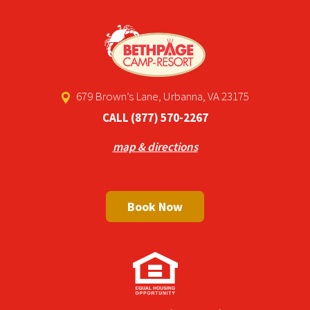
679 Brown’s Lane, Urbanna, VA 23175
CALL
(877) 570-2267
map & directions
Book Now