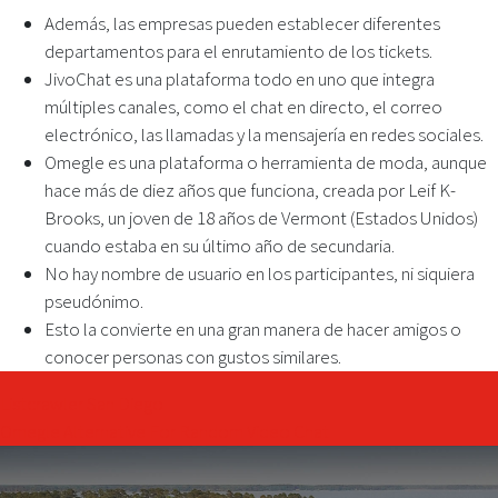
Además, las empresas pueden establecer diferentes
departamentos para el enrutamiento de los tickets.
JivoChat es una plataforma todo en uno que integra
múltiples canales, como el chat en directo, el correo
electrónico, las llamadas y la mensajería en redes sociales.
Omegle es una plataforma o herramienta de moda, aunque
hace más de diez años que funciona, creada por Leif K-
Brooks, un joven de 18 años de Vermont (Estados Unidos)
cuando estaba en su último año de secundaria.
No hay nombre de usuario en los participantes, ni siquiera
pseudónimo.
Esto la convierte en una gran manera de hacer amigos o
conocer personas con gustos similares.
Post
Listcrawler San Diego
Omegle Alternative For Random Video Chat
navigation