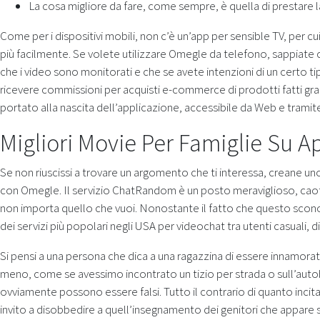
La cosa migliore da fare, come sempre, è quella di prestare 
Come per i dispositivi mobili, non c’è un’app per sensible TV, per cu
più facilmente. Se volete utilizzare Omegle da telefono, sappiate ch
che i video sono monitorati e che se avete intenzioni di un certo tip
ricevere commissioni per acquisti e-commerce di prodotti fatti graz
portato alla nascita dell’applicazione, accessibile da Web e tramite d
Migliori Movie Per Famiglie Su 
Se non riuscissi a trovare un argomento che ti interessa, creane u
con Omegle. Il servizio ChatRandom è un posto meraviglioso, caotic
non importa quello che vuoi. Nonostante il fatto che questo scono
dei servizi più popolari negli USA per videochat tra utenti casuali,
Si pensi a una persona che dica a una ragazzina di essere innamorato
meno, come se avessimo incontrato un tizio per strada o sull’autob
ovviamente possono essere falsi. Tutto il contrario di quanto incita
invito a disobbedire a quell’insegnamento dei genitori che appare