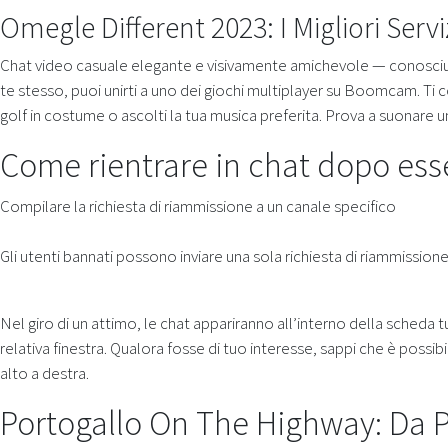
Omegle Different 2023: I Migliori Servi
Chat video casuale elegante e visivamente amichevole — conosciu
te stesso, puoi unirti a uno dei giochi multiplayer su Boomcam. Ti co
golf in costume o ascolti la tua musica preferita. Prova a suonare
Come rientrare in chat dopo esse
Compilare la richiesta di riammissione a un canale specifico
Gli utenti bannati possono inviare una sola richiesta di riammission
Nel giro di un attimo, le chat appariranno all’interno della scheda t
relativa finestra. Qualora fosse di tuo interesse, sappi che è possibi
alto a destra.
Portogallo On The Highway: Da P