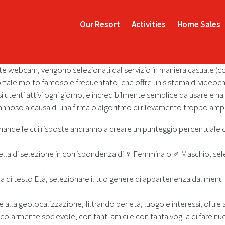
Our Resort
Activities
Home Sales
mite webcam, vengono selezionati dal servizio in maniera casuale 
tale molto famoso e frequentato, che offre un sistema di videocha
utenti attivi ogni giorno, è incredibilmente semplice da usare e ha 
o a causa di una firma o algoritmo di rilevamento troppo ampio 
mande le cui risposte andranno a creare un punteggio percentuale che 
casella di selezione in corrispondenza di ♀ Femmina o ♂ Maschio, se
lla di testo Età, selezionare il tuo genere di appartenenza dal menu 
 alla geolocalizzazione, filtrando per età, luogo e interessi, oltre a
icolarmente socievole, con tanti amici e con tanta voglia di fare 