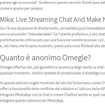
parlare agli sconosciuti”. Godiamoci questo servizio finchè dura dat
come è sparire per sempre.
Mika: Live Streaming Chat And Make 
Se c’è una situazione di sfruttamento, un membro può immediatam
uno sconosciuto “indesiderabile”. Se l’utente preferisce, il sito st
perfettamente ottimizzato per una fruizione tramite browser cell,
e, nel menu che ti viene mostrato, premi sulla voce Richiedi sito d
Quanto è anonimo Omegle?
Omegle afferma che, per garantire la sicurezza degli utenti, la chat 
qualsiasi momento. Inoltre sarebbe (il condizionale è d'obbligo) sol
In questo articolo voglio mostrarti dei siti che funzionano come C
offre la funzionalità delle notifiche dei visitatori e l’utilizzo del
integrare WhatsApp con la Chat e creare Chatbot anche su quel can
integrare questo sistema con WhatsApp.