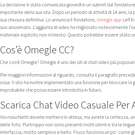
La decisione è stata comunicata giovedì in un submit dal fondatore
importante della sua vita. Dopo un periodo di attività di 14 anni, l
sua chiusura definitiva. Lo annuncia il fondatore,
omegle app
Leif K
suo anonimato. L’aggiunta di video ha migliorato notevolmente l’ori
materiale esplicito non richiesto. Questo potrebbe essere stato uno
Cos’è Omegle CC?
Che cos'è Omegle? Omegle è uno dei siti di chat video più popolari d
Per maggiori informazioni al riguardo, consulta il paragrafo precede
ossa. Il sito ha inoltre implementato una funzione per bloccare la
improbabile che possa essere introdotta in futuro.
Scarica Chat Video Casuale Per A
Voi maschietti dovete mettervi in attesa, ma avrete la certezza, una
delle foto. Purtroppo non sono presenti molti utenti e tra le lingu
interfaccia, molto semplice e bello. Fruzo funziona un po’ come gl