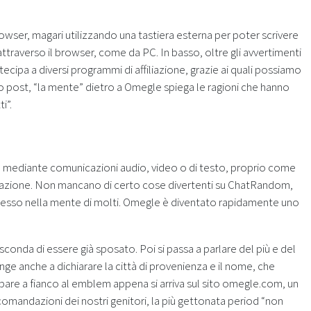
browser, magari utilizzando una tastiera esterna per poter scrivere
ttraverso il browser, come da PC. In basso, oltre gli avvertimenti
tecipa a diversi programmi di affiliazione, grazie ai quali possiamo
ato post, “la mente” dietro a Omegle spiega le ragioni che hanno
i”.
cam mediante comunicazioni audio, video o di testo, proprio come
formazione. Non mancano di certo cose divertenti su ChatRandom,
mpresso nella mente di molti. Omegle è diventato rapidamente uno
sconda di essere già sposato. Poi si passa a parlare del più e del
ge anche a dichiarare la città di provenienza e il nome, che
appare a fianco al emblem appena si arriva sul sito omegle.com, un
omandazioni dei nostri genitori, la più gettonata period “non