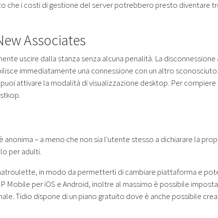
o che i costi di gestione del server potrebbero presto diventare trop
New Associates
ente uscire dalla stanza senza alcuna penalità. La disconnession
abilisce immediatamente una connessione con un altro sconosciuto. Pe
 puoi attivare la modalità di visualizzazione desktop. Per compier
estkop.
è anonima – a meno che non sia l'utente stesso a dichiarare la propri
o per adulti.
hatroulette, in modo da permetterti di cambiare piattaforma e poter
le APP Mobile per iOS e Android, inoltre al massimo è possibile impos
ale. Tidio dispone di un piano gratuito dove è anche possibile cr