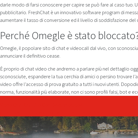
darle modo di farsi conoscere per capire se può fare al caso tuo. U
pubblicitario. FreshChat è un innovativo software program di messa
aumentare il tasso di conversione ed il livello di soddisfazione del 
Perché Omegle è stato bloccato
Omegle, il popolare sito di chat e videocall dal vivo, con sconosci
annunciare il definitivo cease.
È proprio di chat video che andremo a parlare più nel dettaglio ogg
sconosciute, espandere la tua cerchia di amici o persino trovare l’a
video offre l’accesso di prova gratuito a tutti i nuovi utenti. Dopo
norma, funzionalità più elaborate, non ci sono profili falsi, bot e ec
Post
Video Chat Gratuito Con Desconocidos
Chat Live En Google Chrome No Permite La Barra Espaciadora
navigation