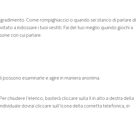
gradimento. Come rompighiaccio o quando sei stanco di parlare di
vitato a indossare i tuoi vestiti. Fai del tuo meglio quando giochi a
sone con cui parlare.
nali possono esaminarle e agire in maniera anonima.
er chiudere l’elenco, basterà cliccare sulla X in alto a destra della
individuale dovrai cliccare sull’icona della cornetta telefonica, in