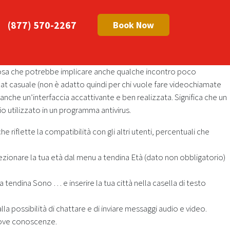
(877) 570-2267
Book Now
(cosa che potrebbe implicare anche qualche incontro poco
t casuale (non è adatto quindi per chi vuole fare videochiamate
anche un’interfaccia accattivante e ben realizzata. Significa che un
utilizzato in un programma antivirus.
riflette la compatibilità con gli altri utenti, percentuali che
lezionare la tua età dal menu a tendina Età (dato non obbligatorio)
a tendina Sono … e inserire la tua città nella casella di testo
lla possibilità di chattare e di inviare messaggi audio e video.
nuove conoscenze.