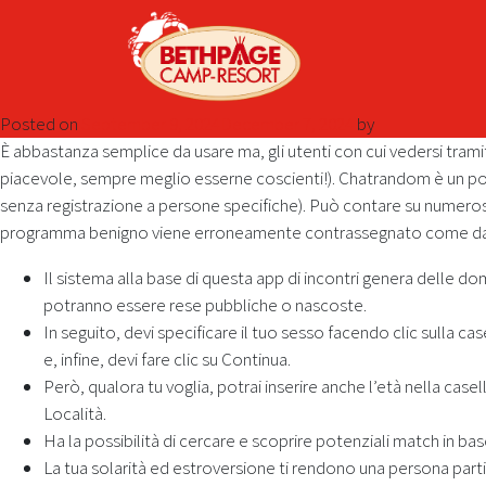
Posted on
September 9, 2024
December 7, 2024
by
È abbastanza semplice da usare ma, gli utenti con cui vedersi tra
piacevole, sempre meglio esserne coscienti!). Chatrandom è un por
senza registrazione a persone specifiche). Può contare su numerosi 
programma benigno viene erroneamente contrassegnato come dannos
Il sistema alla base di questa app di incontri genera delle do
potranno essere rese pubbliche o nascoste.
In seguito, devi specificare il tuo sesso facendo clic sulla 
e, infine, devi fare clic su Continua.
Però, qualora tu voglia, potrai inserire anche l’età nella case
Località.
Ha la possibilità di cercare e scoprire potenziali match in base
La tua solarità ed estroversione ti rendono una persona part