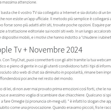
la massima attenzione.
i basta che il vostro TV sia collegato a Internet e sia dotato di un 
e non esiste un’app ufficiale. Il metodo più semplice è collegarsi a
o forse sono più adatti altri siti, trovate poche opzioni. Esquire par
ie a trattazione editoriale sui nostri siti web. In un lungo accalor
ispositivi mobili, e i motivi che hanno indotto a “chiudere i rubinett
Apple Tv + Novembre 2024
no. Con TinyChat, puoi connetterti con gli altri tramite la tua web
o e pieno di gente in cui gli utenti condividono tutti i tipi di in
sciuto sito web di chat sia diminuito in popolarità, rimane ben i
 diffondendosi poi anche nel resto del mondo.
 di lei, di non aver mai provato prima emozioni così forti, che le na
us e avessimo voglia di scambiare due chiacchiere. Qualcuno si spin
 a fare Omegle (si pronuncia oh-meg-ull). ” è infatti lo slogan che 
 subito come una provocazione. Quando eravamo piccoli, fra le racc