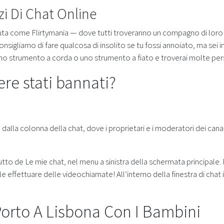
zi Di Chat Online
ta come Flirtymania — dove tutti troveranno un compagno di loro 
nsigliamo di fare qualcosa di insolito se tu fossi annoiato, ma sei in
 uno strumento a corda o uno strumento a fiato e troverai molte per
re stati bannati?
e dalla colonna della chat, dove i proprietari e i moderatori dei ca
utto de Le mie chat, nel menu a sinistra della schermata principale. P
le effettuare delle videochiamate! All’interno della finestra di chat 
orto A Lisbona Con I Bambini