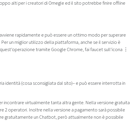
po alti per i creatori di Omegle ed il sito potrebbe finire offline
e avviene rapidamente e può essere un ottimo modo per superare
r un miglior utilizzo della piattaforma, anche se il servizio è
e quest’operazione tramite Google Chrome, fai faucet sull’icona ⋮
a identità (cosa sconsigliata dal sito)– e può essere interrotta in
 incontrare virtualmente tanta altra gente. Nella versione gratuita
tare 2 operatori. Inoltre nella versione a pagamento sarà possibile
eare gratuitamente un Chatbot, però attualmente non è possibile