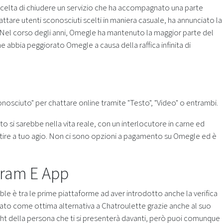
 scelta di chiudere un servizio che ha accompagnato una parte
attare utenti sconosciuti scelti in maniera casuale, ha annunciato la
o. Nel corso degli anni, Omegle ha mantenuto la maggior parte del
 abbia peggiorato Omegle a causa della raffica infinita di
onosciuto" per chattare online tramite "Testo", "Video" o entrambi.
o si sarebbe nella vita reale, con un interlocutore in carne ed
entire a tuo agio. Non ci sono opzioni a pagamento su Omegle ed è
gram E App
mble è tra le prime piattaforme ad aver introdotto anche la verifica
derato come ottima alternativa a Chatroulette grazie anche al suo
ught della persona che ti si presenterà davanti, però puoi comunque