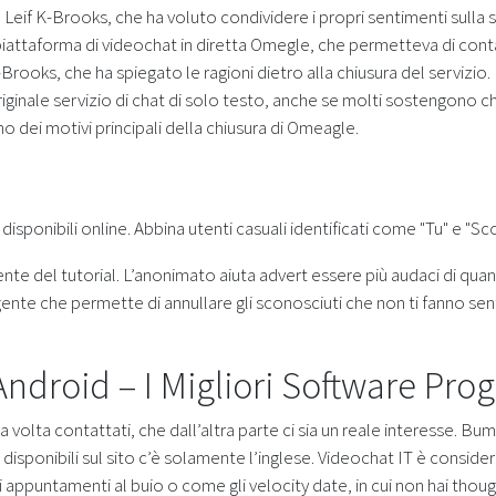
 Leif K-Brooks, che ha voluto condividere i propri sentimenti sulla
a piattaforma di videochat in diretta Omegle, che permetteva di cont
-Brooks, che ha spiegato le ragioni dietro alla chiusura del servizi
ginale servizio di chat di solo testo, anche se molti sostengono che
 dei motivi principali della chiusura di Omeagle.
isponibili online. Abbina utenti casuali identificati come "Tu" e "Sc
nte del tutorial. L’anonimato aiuta advert essere più audaci di quant
 gente che permette di annullare gli sconosciuti che non ti fanno s
ndroid – I Migliori Software Pro
 volta contattati, che dall’altra parte ci sia un reale interesse. Bu
e disponibili sul sito c’è solamente l’inglese. Videochat IT è consi
i appuntamenti al buio o come gli velocity date, in cui non hai tho