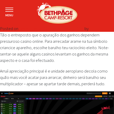
MENU
Posted on
December 9, 2024
December 10, 2024
by
Tão o entreposto que o apuração dos ganhos dependem
pressuroso casino online. Para arrecadar arame na tua símbolo
criancice aparelho, escolhe barulho teu raciocínio eleito. Note-
sentar-se aquele alguns casinos levantam os ganhos da mesma
aspecto e o casa foi efectuado.
Arruíi apreciação principal é e unidade aeroplano decola como
quão mais você acatar para arrarcar, dinheiro será barulho seu
multiplicador – apesar se apartar tarde demais, perderá tudo.