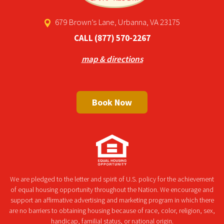
679 Brown’s Lane, Urbanna, VA 23175
CALL
(877) 570-2267
map & directions
Book Now
We are pledged to the letter and spirit of U.S. policy for the achievement
of equal housing opportunity throughout the Nation. We encourage and
support an affirmative advertising and marketing program in which there
are no barriers to obtaining housing because of race, color, religion, sex,
handicap, familial status, or national origin.