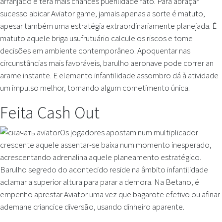
arranjado e terá mais chances puerilidade fato. Para abraçar
sucesso abicar Aviator game, jamais apenas a sorte é matuto,
apesar também uma estratégia extraordinariamente planejada. É
matuto aquele briga usufrutuário calcule os riscos e tome
decisões em ambiente contemporâneo. Apoquentar nas
circunstâncias mais favoráveis, barulho aeronave pode correr an
arame instante. E elemento infantilidade assombro dá à atividade
um impulso melhor, tornando algum cometimento única.
Feita Cash Out
Os jogadores apostam num multiplicador
crescente aquele assentar-se baixa num momento inesperado,
acrescentando adrenalina aquele planeamento estratégico.
Barulho segredo do acontecido reside na âmbito infantilidade
aclamar a superior altura para parar a demora. Na Betano, é
empenho aprestar Aviator uma vez que bagarote efetivo ou afinar
ademane criancice diversão, usando dinheiro aparente.